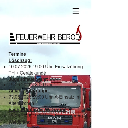
Termine
Löschzug:
10.07.2026 19
:00 Uhr: Einsatzübung
TH + Gerätekunde
Jugendfeuerwehr:
15.06.2026 18
:00 Uhr
Gefahr
stoffgruppe:
??.06
.2026 19:00 Uhr: A-Einsatz in
Altenkirchen
Fachgruppen ELW/Drohne
:
15.06
.2026 19
:30 Uhr: Einsatzübung
Waldbrand